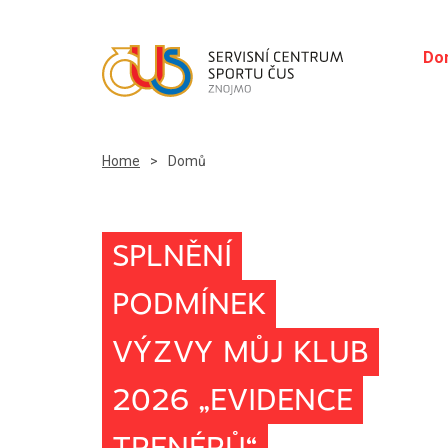
Do
Home
>
Domů
SPLNĚNÍ
PODMÍNEK
VÝZVY MŮJ KLUB
2026 „EVIDENCE