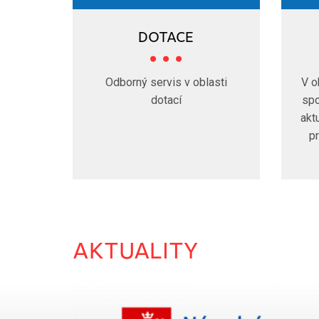
DOTACE
Odborný servis v oblasti
V o
dotací
spo
akt
p
AKTUALITY