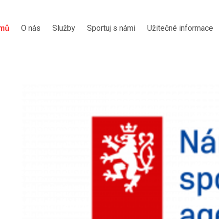
mů
O nás
Služby
Sportuj s námi
Užitečné informace