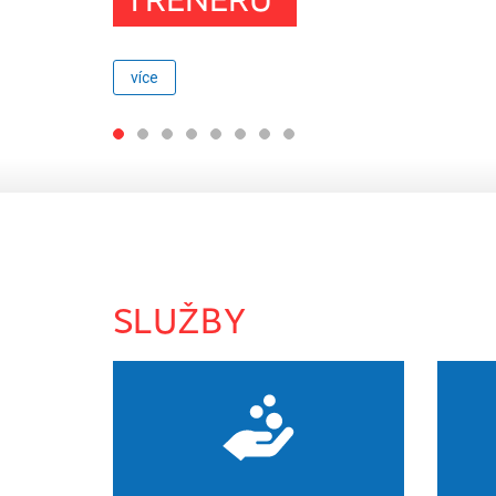
TRENÉRŮ“
více
SLUŽBY