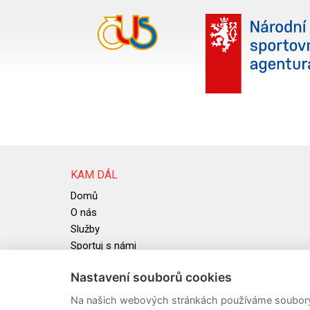
KAM DÁL
Domů
O nás
Služby
Sportuj s námi
Užitečné informace
Nastavení souborů cookies
Aktuality
Informační systém ČUS
Na našich webových stránkách používáme soubory c