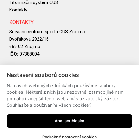
Informační systém ČUS
Kontakty
KONTAKTY
Servisní centrum sportu ČUS Znojmo
Dvořákova 2922/16
669 02 Znojmo
IČO:
07388004
PARTNEŘI
Nastavení souborů cookies
Na našich webových stránkách používáme soubory
cookies. Některé z nich jsou nezbytné, zatímco jiné nám
pomáhají vylepšit tento web a váš uživatelský zážitek.
Souhlasíte s používáním všech cookies?
Ano, souhlasím
Podrobné nastavení cookies